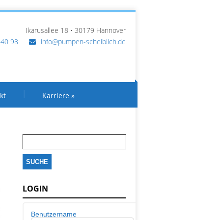
Ikarusallee 18 • 30179 Hannover
 40 98
info@pumpen-scheiblich.de
kt
Karriere
»
Suche
nach:
LOGIN
Benutzername