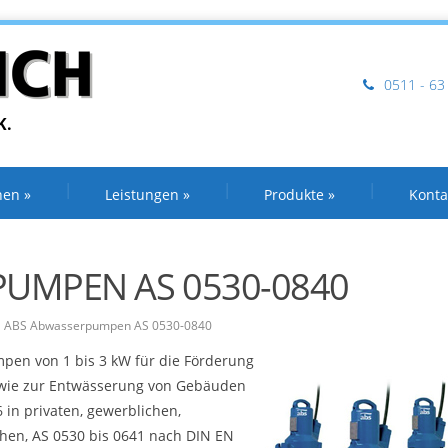
0511 - 63
K.
nen
»
Leistungen
»
Produkte
»
Konta
UMPEN AS 0530-0840
ABS Abwasserpumpen AS 0530-0840
pen von 1 bis 3 kW für die Förderung
owie zur Entwässerung von Gebäuden
in privaten, gewerblichen,
hen, AS 0530 bis 0641 nach DIN EN