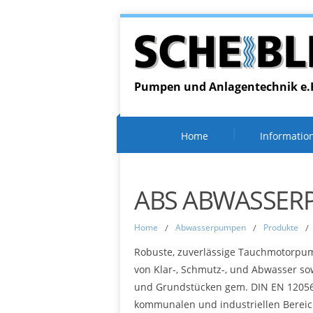
Pumpen und Anlagentechnik e.
Home
Informatio
ABS ABWASSERP
Home
/
Abwasserpumpen
/
Produkte
/
Robuste, zuverlässige Tauchmotorpum
von Klar-, Schmutz-, und Abwasser s
und Grundstücken gem. DIN EN 12056 
kommunalen und industriellen Bereic