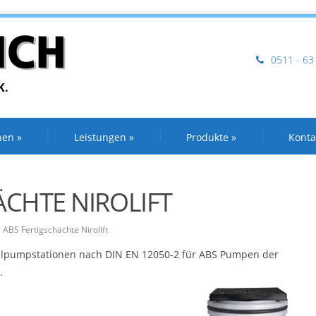
0511 - 63
K.
nen
»
Leistungen
»
Produkte
»
Konta
ÄCHTE NIROLIFT
ABS Fertigschächte Nirolift
elpumpstationen nach DIN EN 12050-2 für ABS
Pumpen der
.