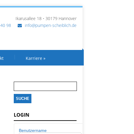
Ikarusallee 18 • 30179 Hannover
 40 98
info@pumpen-scheiblich.de
kt
Karriere
»
Suche
nach:
LOGIN
Benutzername