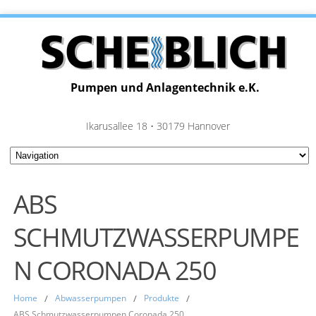
Pumpen und Anlagentechnik e.K.
Ikarusallee 18 • 30179 Hannover
ABS
SCHMUTZWASSERPUMPE
N CORONADA 250
Home
/
Abwasserpumpen
/
Produkte
/
ABS Schmutzwasserpumpen Coronada 250