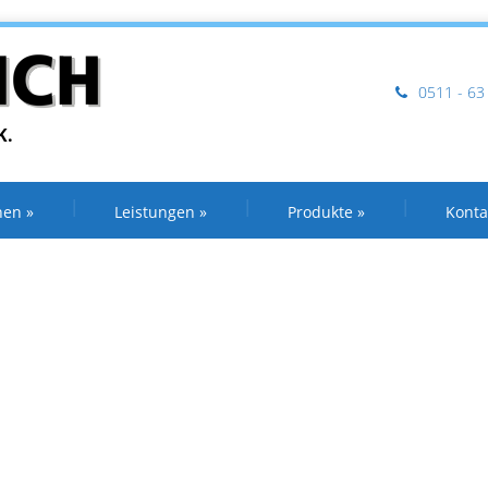
0511 - 63
K.
nen
»
Leistungen
»
Produkte
»
Konta