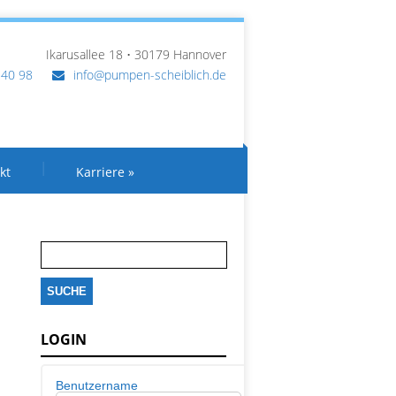
Ikarusallee 18 • 30179 Hannover
 40 98
info@pumpen-scheiblich.de
kt
Karriere
»
Suche
nach:
LOGIN
Benutzername